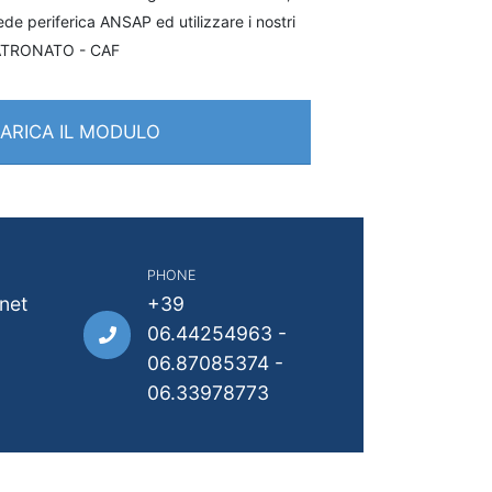
de periferica ANSAP ed utilizzare i nostri
PATRONATO - CAF
ARICA IL MODULO
PHONE
net
+39
06.44254963 -
06.87085374 -
06.33978773