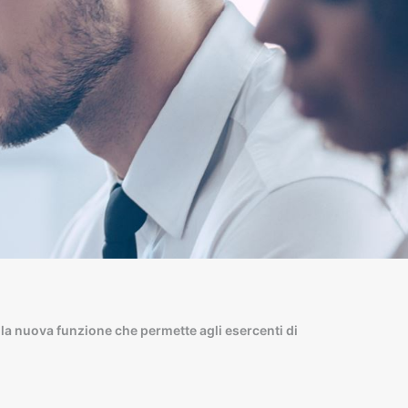
e la nuova funzione che permette agli esercenti di
12/03/2026 - Lav
trasferisce la p