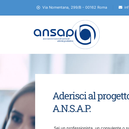
Via Nomentana, 299/B - 00162 Roma
in
Aderisci al progett
A.N.S.A.P.
Sei un professionista, un consulente o s