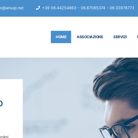
fo@ansap.net
+39 06.44254963 - 06.87085374 - 06.33978773
HOME
ASSOCIAZIONE
SERVIZI
o
volgi