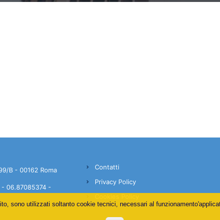
MY ANSAP
C.A.F.
Contatti
99/B - 00162 Roma
Privacy Policy
- 06.87085374 -
Cookies Policy
ito, sono utilizzati soltanto cookie tecnici, necessari al funzionamento'applica