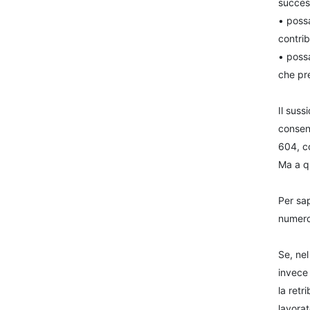
succes
• possa
contri
• possa
che pre
Il suss
consens
604, c
Ma a q
Per sap
numero 
Se, nel
invece 
la ret
lavorat