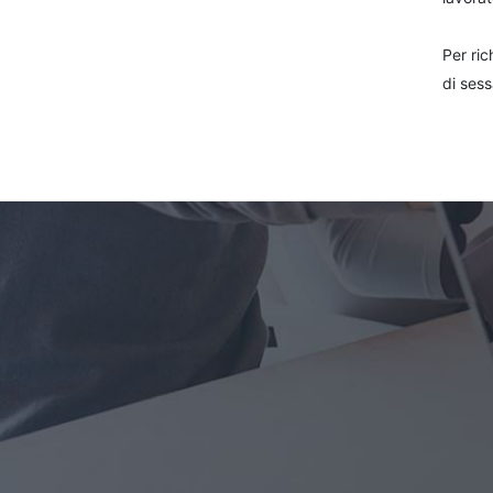
Per ric
di sess