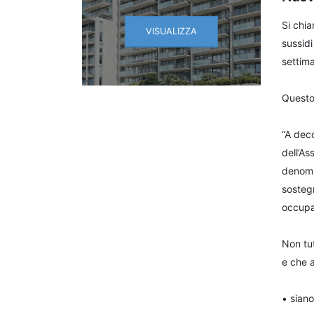
Si chia
VISUALIZZA
sussidi
settima
Questo 
“A deco
dell’As
denomin
sostegn
occupa
Non tut
e che a
• siano