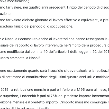
sive modificazioni;
no far valere, nei quattro anni precedenti l’inizio del periodo di dis
buzione;
no far valere diciotto giornate di lavoro effettivo o equivalenti, a pr
cedono l’inizio del periodo di disoccupazione.
idio Naspi è riconosciuto anche ai lavoratori che hanno rassegnato le d
uale del rapporto di lavoro intervenuta nell’ambito della procedura di 
ome modificato dal comma 40 dell’articolo 1 della legge n. 92 del 201
uanto ammonta la Naspi?
ere esattamente quanto sarà il sussidio si deve calcolare la retribuzion
di settimane di contribuzione degli ultimi quattro anni utili e moltipl
 2015, la retribuzione mensile è pari o inferiore a 1.195 euro al mese, 
è superiore, l’indennità è pari al 75% del predetto importo increment
ribuzione mensile e il predetto importo. L’importo massimo comunque 
ore ha diritto ad assegni familiari.