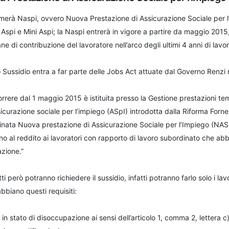
merà Naspi, ovvero Nuova Prestazione di Assicurazione Sociale per l’i
 Aspi e Mini Aspi; la Naspi entrerà in vigore a partire da maggio 2015
ne di contribuzione del lavoratore nell’arco degli ultimi 4 anni di lavor
Sussidio entra a far parte delle Jobs Act attuate dal Governo Renzi n
rrere dal 1 maggio 2015 è istituita presso la Gestione prestazioni tem
sicurazione sociale per l’impiego (ASpI) introdotta dalla Riforma Forn
ata Nuova prestazione di Assicurazione Sociale per l’Impiego (NASpI)
o al reddito ai lavoratori con rapporto di lavoro subordinato che ab
zione.”
ti però potranno richiedere il sussidio, infatti potranno farlo solo i l
bbiano questi requisiti:
 in stato di disoccupazione ai sensi dell’articolo 1, comma 2, lettera c