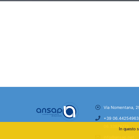
Via Nomentana, 2
+39 06.44254963 
06.33978773
In questo s
info@ansap.net