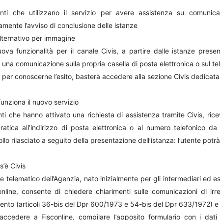
enti che utilizzano il servizio per avere assistenza su comunicaz
amente l’avviso di conclusione delle istanze
alternativo per immagine
ova funzionalità per il canale Civis, a partire dalle istanze presen
 una comunicazione sulla propria casella di posta elettronica o sul te
 per conoscerne l’esito, basterà accedere alla sezione Civis dedicata
unziona il nuovo servizio
nti che hanno attivato una richiesta di assistenza tramite Civis, ri
pratica all’indirizzo di posta elettronica o al numero telefonico da
llo rilasciato a seguito della presentazione dell’istanza: l’utente potrà
’è Civis
le telematico dell’Agenzia, nato inizialmente per gli intermediari ed es
nline, consente di chiedere chiarimenti sulle comunicazioni di irrego
to (articoli 36-bis del Dpr 600/1973 e 54-bis del Dpr 633/1972) e di
accedere a Fisconline, compilare l’apposito formulario con i dati