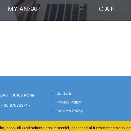
MY ANSAP
C.A.F.
Contatti
99/B - 00162 Roma
Privacy Policy
- 06.87085374 -
Cookies Policy
ito, sono utilizzati soltanto cookie tecnici, necessari al funzionamento'applica