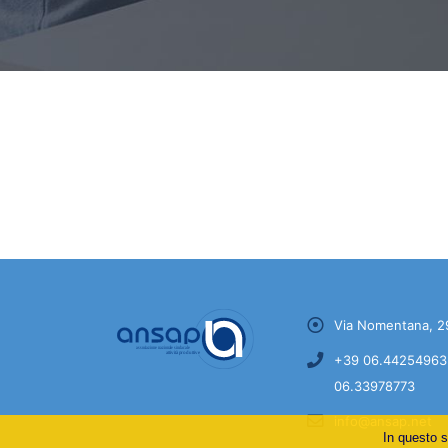
Via Nomentana, 2
+39 06.44254963 
06.33978773
info@ansap.net
In questo s