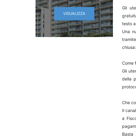
Gli ut
VISUALIZZA
gratuit
testo 
Una nu
tramite
chiusa:
Come f
Gli ute
della 
protoco
Che cos
Il cana
a Fisco
pagamen
Basta 