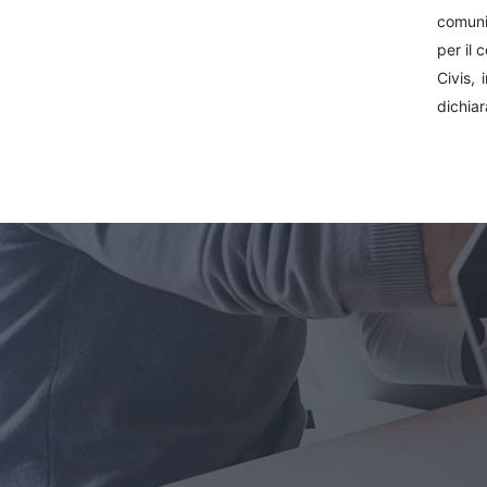
comunic
per il 
Civis,
dichiar